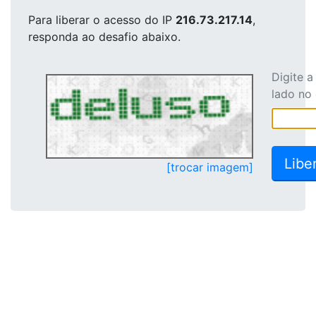
Para liberar o acesso
do IP
216.73.217.14
,
responda ao desafio abaixo.
Digite 
lado no
[trocar imagem]