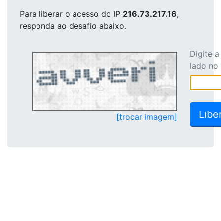
Para liberar o acesso
do IP
216.73.217.16
,
responda ao desafio abaixo.
Digite 
lado no
[trocar imagem]